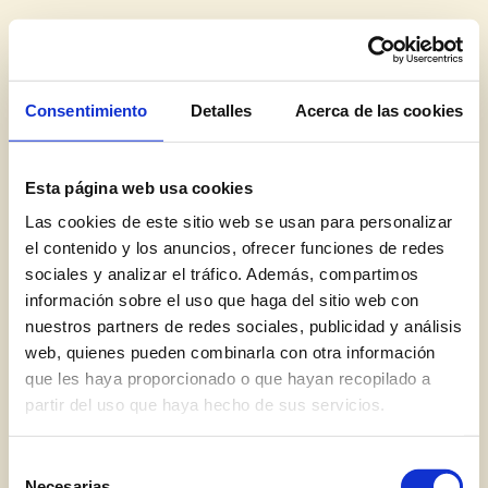
Consentimiento
Detalles
Acerca de las cookies
Colaboramos 
Esta página web usa cookies
Las cookies de este sitio web se usan para personalizar
con 
vendedores
el contenido y los anuncios, ofrecer funciones de redes
sociales y analizar el tráfico. Además, compartimos
y 
distribuidores
información sobre el uso que haga del sitio web con
nuestros partners de redes sociales, publicidad y análisis
de vino. 
web, quienes pueden combinarla con otra información
que les haya proporcionado o que hayan recopilado a
partir del uso que haya hecho de sus servicios.
Selección
Necesarias