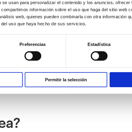
b se usan para personalizar el contenido y los anuncios, ofrecer
s, compartimos información sobre el uso que haga del sitio web 
 análisis web, quienes pueden combinarla con otra información q
r del uso que haya hecho de sus servicios.
Preferencias
Estadística
De uvas a marida
los amantes del v
descubrir sus vino
Permitir la selección
mercado a descor
dea?