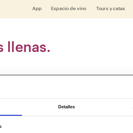
App
Espacio de vino
Tours y catas
copas llenas. 
-driven
Detalles
s