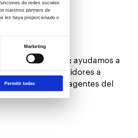
 funciones de redes sociales
con nuestros partners de
ue les haya proporcionado o
Marketing
ayudamos a 
jes excepcionales: 
ino y a los consumidores a 
s ideales, y a los agentes del 
Permitir todas
char el éxito.