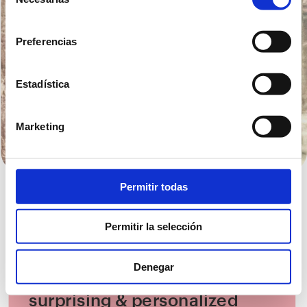
de
consentimiento
Preferencias
unforgettable wine 
Estadística
selections & unique 
gifts to impress
Marketing
Permitir todas
Permitir la selección
Denegar
surprising & personalized 